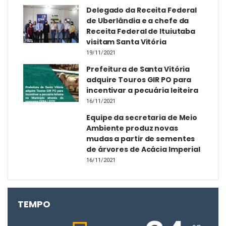
Delegado da Receita Federal
de Uberlândia e a chefe da
Receita Federal de Ituiutaba
visitam Santa Vitória
19/11/2021
Prefeitura de Santa Vitória
adquire Touros GIR PO para
incentivar a pecuária leiteira
16/11/2021
Equipe da secretaria de Meio
Ambiente produz novas
mudas a partir de sementes
de árvores de Acácia Imperial
16/11/2021
TEMPO
Dispositivos separam as propriedades das estradas vicinais,
dispensando o uso de porteiras