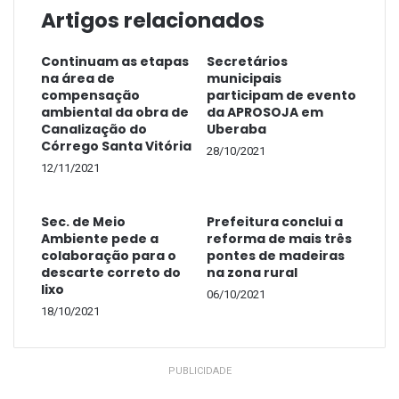
Artigos relacionados
Continuam as etapas
Secretários
Outros quatro mata-burros, todos de madeira,
na área de
municipais
compensação
participam de evento
foram instalados na região do Ribeirão do Canal.
ambiental da obra de
da APROSOJA em
A instalação de mata-burros visa melhorar as
Canalização do
Uberaba
Córrego Santa Vitória
condições de tráfego nas estradas rurais, uma
28/10/2021
12/11/2021
vez que esses dispositivos separam as
propriedades das estradas vicinais, dispensando
Sec. de Meio
Prefeitura conclui a
o uso de porteiras, o que garante a fluidez do
Ambiente pede a
reforma de mais três
trânsito de veículos e pessoas.
colaboração para o
pontes de madeiras
Além da implantação de mata-burros, a Prefeitura
descarte correto do
na zona rural
lixo
também tem investido na manutenção das
06/10/2021
18/10/2021
estradas rurais através do patrolamento, em
alguns pontos o cascalhamento e até mesmo
construção de abaulamento das mesmas.
PUBLICIDADE