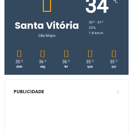
34
℃
Santa Vitória
35º - 31º
22%
1.8 km/h
Céu limpo
35
36
36
35
35
℃
℃
℃
℃
℃
dom
seg
ter
qua
qui
PUBLICIDADE
Um dos mata-burros de ferro instalados na região do distrito de
Perdilândia