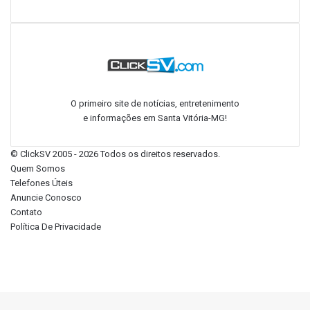
mata-burros
Perdilândia
O primeiro site de notícias, entretenimento
e informações em Santa Vitória-MG!
©
ClickSV
2005 - 2026 Todos os direitos reservados.
Quem Somos
Telefones Úteis
Anuncie Conosco
Contato
Política De Privacidade
Facebook
X
Instagram
Botão
Google
Voltar
Play