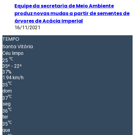
Equipe da secretaria de Meio Ambiente
produz novas mudas a partir de sementes de
árvores de Acácia Imperial
16/11/2021
TEMPO
Santa Vitória
Céu limpo
℃
25
35º - 22º
37%
1.94 km/h
℃
35
dom
℃
37
seg
℃
36
ter
℃
35
qua