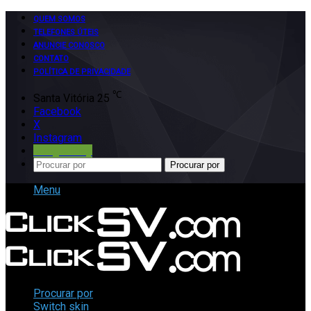
QUEM SOMOS
TELEFONES ÚTEIS
ANUNCIE CONOSCO
CONTATO
POLÍTICA DE PRIVACIDADE
℃
Santa Vitória
25
Facebook
X
Instagram
Google Play
Procurar por
Menu
Procurar por
Switch skin