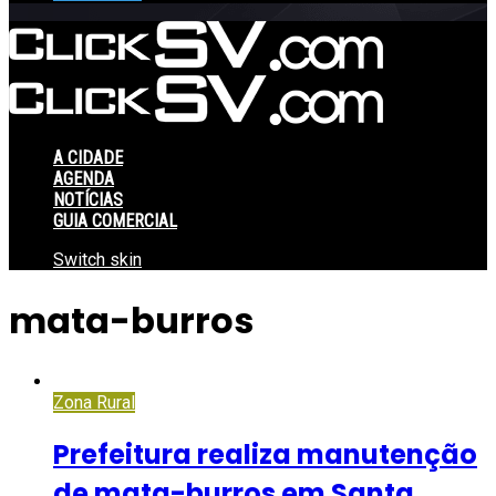
A CIDADE
AGENDA
NOTÍCIAS
GUIA COMERCIAL
Switch skin
mata-burros
Zona Rural
Prefeitura realiza manutenção
de mata-burros em Santa