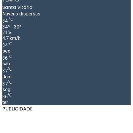
Santa Vitória
Nuvens dispersas
℃
34
34º - 30º
21%
4.7 km/h
℃
34
sex
℃
36
sáb
℃
37
dom
℃
37
seg
℃
36
ter
PUBLICIDADE