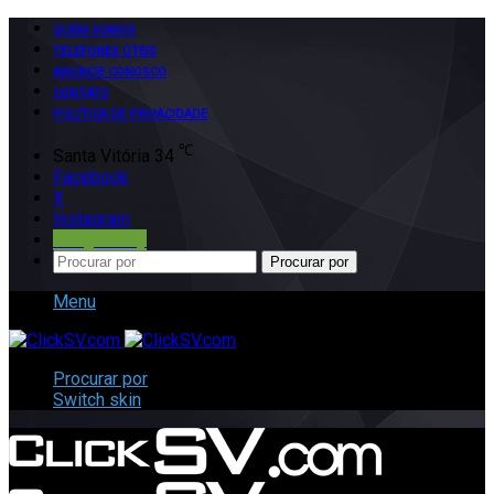
QUEM SOMOS
TELEFONES ÚTEIS
ANUNCIE CONOSCO
CONTATO
POLÍTICA DE PRIVACIDADE
℃
Santa Vitória
34
Facebook
X
Instagram
Google Play
Procurar por
Menu
Procurar por
Switch skin