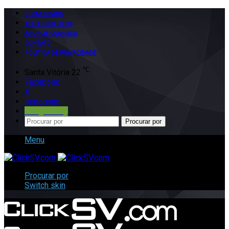
QUEM SOMOS
TELEFONES ÚTEIS
ANUNCIE CONOSCO
CONTATO
POLÍTICA DE PRIVACIDADE
℃
Santa Vitória
22
Facebook
X
Instagram
Google Play
Procurar por
Menu
Procurar por
Switch skin