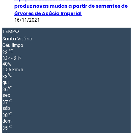
produz novas mudas a partir de sementes de
árvores de Acácia Imperial
16/11/2021
TEMPO
Santa Vitória
Céu limpo
℃
22
33º - 21º
40%
1.56 km/h
℃
33
qui
℃
36
sex
℃
37
sáb
℃
38
dom
℃
35