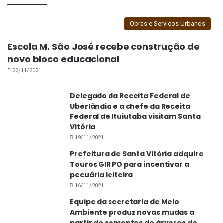
Obras e Serviços Urbanos
Escola M. São José recebe construção de
novo bloco educacional
22/11/2021
Delegado da Receita Federal de
Uberlândia e a chefe da Receita
Federal de Ituiutaba visitam Santa
Vitória
19/11/2021
Prefeitura de Santa Vitória adquire
Touros GIR PO para incentivar a
pecuária leiteira
Prefeitura finaliza serviços no cemitério para Dia de
16/11/2021
Finados
Equipe da secretaria de Meio
Ambiente produz novas mudas a
partir de sementes de árvores de