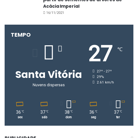
Cemitério Municipal
Acácia Imperial
16/11/2021
TEMPO
27
℃
Santa Vitória
27º - 27º
29%
2.61 km/h
Nuvens dispersas
36
37
38
36
37
℃
℃
℃
℃
℃
sex
sáb
dom
seg
ter