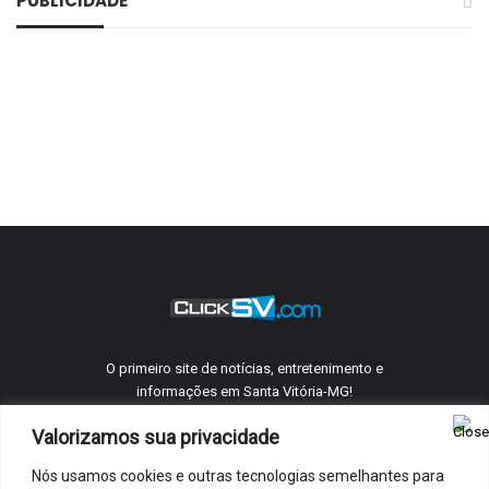
PUBLICIDADE
O primeiro site de notícias, entretenimento e
informações em Santa Vitória-MG!
Valorizamos sua privacidade
Nós usamos cookies e outras tecnologias semelhantes para
©
ClickSV
2005 - 2026 Todos os direitos reservados.