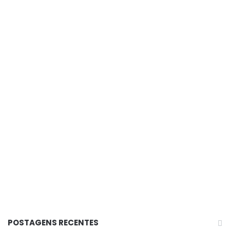
Prefeitura finaliza serviços no cemitério para Dia de
Finados
POSTAGENS RECENTES