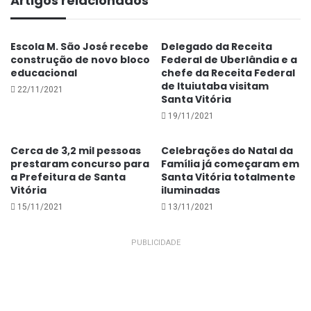
Artigos relacionados
Escola M. São José recebe
Delegado da Receita
construção de novo bloco
Federal de Uberlândia e a
educacional
chefe da Receita Federal
de Ituiutaba visitam
22/11/2021
Santa Vitória
HORÁRIO DE VISITAÇÃO
19/11/2021
De acordo com informações da administração do
Cerca de 3,2 mil pessoas
Celebrações do Natal da
cemitério, a visitação aos túmulos e jazigos de entes
prestaram concurso para
Família já começaram em
queridos neste Finados inicia-se às 6 horas. Os
a Prefeitura de Santa
Santa Vitória totalmente
Vitória
iluminadas
portões serão fechados impreterivelmente às 19
15/11/2021
13/11/2021
horas.
PUBLICIDADE