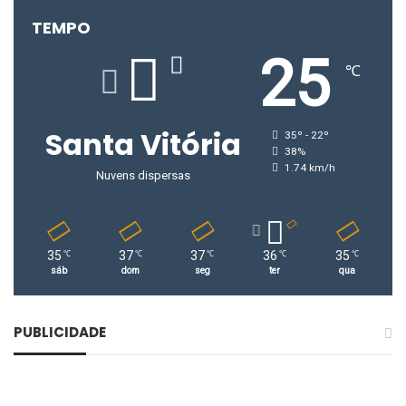
TEMPO
25
℃
Santa Vitória
35º - 22º
38%
1.74 km/h
Nuvens dispersas
35
37
37
36
35
℃
℃
℃
℃
℃
sáb
dom
seg
ter
qua
PUBLICIDADE