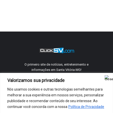
O primeiro site de notícias, entretenimento e
informações em Santa Vitória-MG!
Valorizamos sua privacidade
Nós usamos cookies e outras tecnologias semelhantes para
©
ClickSV
2005 - 2026 Todos os direitos reservados.
melhorar a sua experiência em nossos serviços, personalizar
Quem Somos
Telefones Úteis
Anuncie Conosco
Contato
publicidade e recomendar conteúdo de seu interesse. Ao
Política De Privacidade
continuar você concorda com a nossa
Política de Privacidade