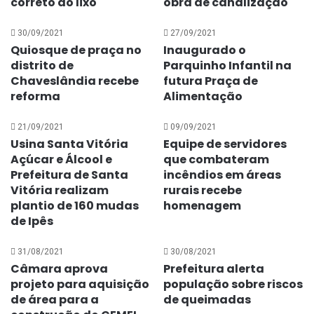
correto do lixo
obra de canalização
30/09/2021
27/09/2021
Quiosque de praça no
Inaugurado o
distrito de
Parquinho Infantil na
Chaveslândia recebe
futura Praça de
reforma
Alimentação
21/09/2021
09/09/2021
Usina Santa Vitória
Equipe de servidores
Açúcar e Álcool e
que combateram
Prefeitura de Santa
incêndios em áreas
Vitória realizam
rurais recebe
plantio de 160 mudas
homenagem
de Ipês
31/08/2021
30/08/2021
Câmara aprova
Prefeitura alerta
projeto para aquisição
população sobre riscos
de área para a
de queimadas