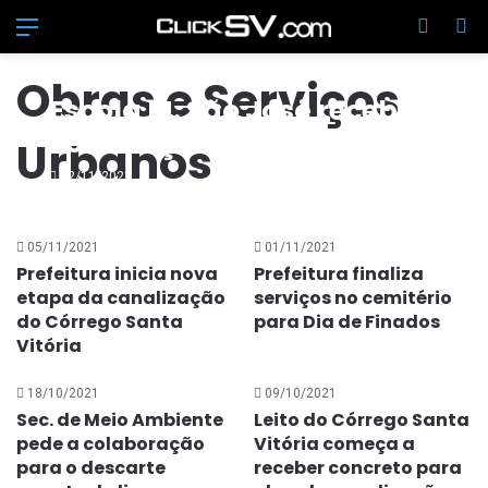
Menu
Switch
Pr
Obras e Serviços
Escola M. São José recebe
construção de novo bloco
Urbanos
educacional
22/11/2021
05/11/2021
01/11/2021
Prefeitura inicia nova
Prefeitura finaliza
etapa da canalização
serviços no cemitério
do Córrego Santa
para Dia de Finados
Vitória
18/10/2021
09/10/2021
Sec. de Meio Ambiente
Leito do Córrego Santa
pede a colaboração
Vitória começa a
para o descarte
receber concreto para