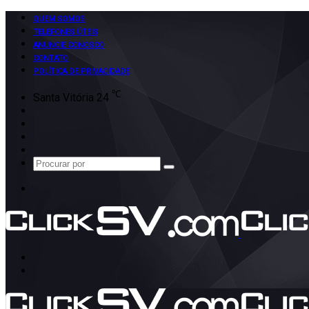
QUEM SOMOS
TELEFONES ÚTEIS
ANUNCIE CONOSCO
CONTATO
POLÍTICA DE PRIVACIDADE
℃
Santa Vitória
24
Facebook
X
Instagram
Google
Play
Procurar
por
Menu
Procurar
por
Switch
skin