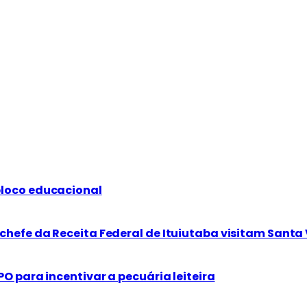
bloco educacional
chefe da Receita Federal de Ituiutaba visitam Santa 
PO para incentivar a pecuária leiteira