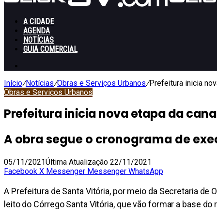
A CIDADE
AGENDA
NOTÍCIAS
GUIA COMERCIAL
Switch
skin
Início
/
Notícias
/
Obras e Serviços Urbanos
/
Prefeitura inicia no
Obras e Serviços Urbanos
Prefeitura inicia nova etapa da cana
A obra segue o cronograma de exe
05/11/2021
Última Atualização 22/11/2021
Facebook
X
Messenger
Messenger
WhatsApp
A Prefeitura de Santa Vitória, por meio da Secretaria d
leito do Córrego Santa Vitória, que vão formar a base do 