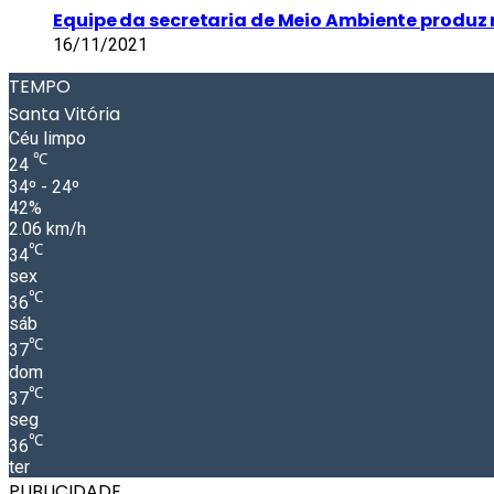
Equipe da secretaria de Meio Ambiente produz 
16/11/2021
TEMPO
Santa Vitória
Céu limpo
℃
24
34º - 24º
42%
2.06 km/h
℃
34
sex
℃
36
sáb
℃
37
dom
℃
37
seg
℃
36
ter
PUBLICIDADE