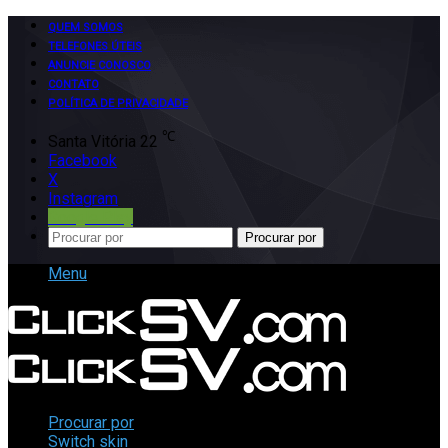
QUEM SOMOS
TELEFONES ÚTEIS
ANUNCIE CONOSCO
CONTATO
POLÍTICA DE PRIVACIDADE
℃
Santa Vitória
22
Facebook
X
Instagram
Google Play
Procurar por
Menu
Procurar por
Switch skin