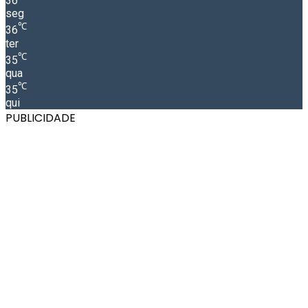
36
seg
℃
36
ter
℃
35
qua
℃
35
qui
PUBLICIDADE