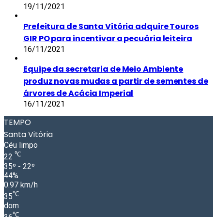
19/11/2021
Prefeitura de Santa Vitória adquire Touros
GIR PO para incentivar a pecuária leiteira
16/11/2021
Equipe da secretaria de Meio Ambiente
produz novas mudas a partir de sementes de
árvores de Acácia Imperial
16/11/2021
TEMPO
Santa Vitória
Céu limpo
℃
22
35º - 22º
44%
0.97 km/h
℃
35
dom
℃