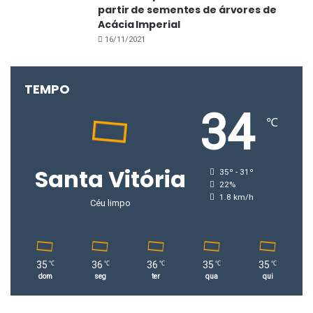
partir de sementes de árvores de
Acácia Imperial
16/11/2021
TEMPO
34
℃
Santa Vitória
35º - 31º
22%
1.8 km/h
Céu limpo
35
36
36
35
35
℃
℃
℃
℃
℃
dom
seg
ter
qua
qui