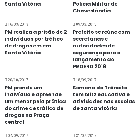
Santa Vitória
Policia Militar de
Chaveslândia
16/03/2018
09/03/2018
PM realiza a prisão de 2
Prefeito se reúne com
indivíduos por tráfico
secretárias e
de drogas em em
autoridades de
Santa Vitória
segurança para o
lançamento do
PROERD 2018
20/10/2017
18/09/2017
PM prende um
Semana do Trânsito
indivíduo e apreende
tem blitz educativa e
um menor pela prática
atividades nas escolas
do crime de tráfico de
de Santa Vitória
drogas na Praça
central
04/09/2017
31/07/2017