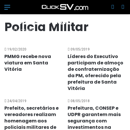
Menu
Switch
Pr
2º Tenente Welton da Silva
Soares é o novo
Polícia Militar
comandante do 6º Pelotão
15/10/2021
PM de Santa Vitória
19/02/2020
09/05/2019
PMMG recebe nova
Líderes do Executivo
viatura em Santa
participam de almoço
Vitória
de confraternização
da PM, oferecido pela
prefeitura de Santa
Vitória
24/04/2019
08/05/2018
Prefeito, secretários e
Prefeitura, CONSEP e
vereadores realizam
UDPR garantem mais
homenagem aos
segurança com
policiais militares de
investimentos na