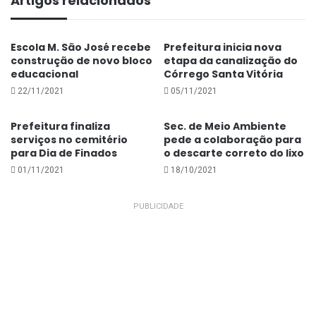
Artigos relacionados
Escola M. São José recebe
Prefeitura inicia nova
construção de novo bloco
etapa da canalização do
Atividades como palestra nas escolas, blitz educativa
educacional
Córrego Santa Vitória
e entrega de materiais de conscientização no
22/11/2021
05/11/2021
trânsito já começaram na cidade.
Prefeitura finaliza
Sec. de Meio Ambiente
serviços no cemitério
pede a colaboração para
[justified_image_grid preset=c3
para Dia de Finados
o descarte correto do lixo
ids=10936,10937,10938,10939,10940,10941,10942,1
01/11/2021
18/10/2021
0943,10944,10945,10946,10947,10948]
A ideia, segundo o secretário de Obras, Infraestrutura
PUBLICIDADE
e Serviços Urbanos, Renato José de Paula, é chamar
atenção da população sobre o quanto a escolha
individual pode fazer a diferença no trânsito,
colaborando com a segurança de todos
cotidianamente.