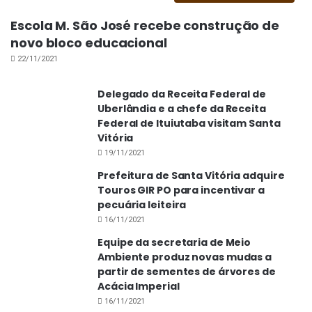
a população passe a assumir essa responsabilidade,
mantendo o trânsito mais seguro”, informa o
Escola M. São José recebe construção de
novo bloco educacional
coordenador.
22/11/2021
Confira a programação completa:
Delegado da Receita Federal de
Uberlândia e a chefe da Receita
18/09, às 7h50 – Escola Municipal São José
Federal de Ituiutaba visitam Santa
19/09, às 7h50 – Escola Municipal Geraldo Ribeiro
Vitória
20/09, às 9h – Cooperativa de Ensino de Santa Vitória
19/11/2021
(COESA)
Prefeitura de Santa Vitória adquire
21/09, às 7h50 – Escola Estadual Prefeito José
Touros GIR PO para incentivar a
pecuária leiteira
Franco de Gouveia
16/11/2021
21/09, às 13h – Escola Estadual Prefeito José Franco
Equipe da secretaria de Meio
de Gouveia
Ambiente produz novas mudas a
22/09, às 08h30 – Escola Estadual Prof. Dirce Maria
partir de sementes de árvores de
de Oliveira
Acácia Imperial
25/09, às 07h50 – Escola Estadual José Paranaíba
16/11/2021