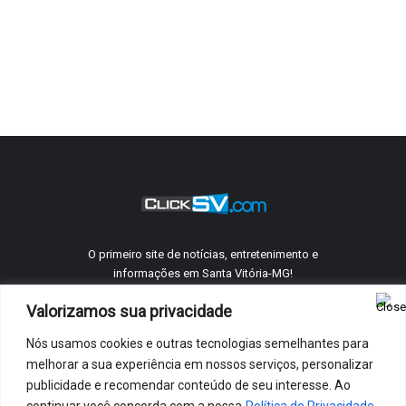
O primeiro site de notícias, entretenimento e
informações em Santa Vitória-MG!
Valorizamos sua privacidade
Nós usamos cookies e outras tecnologias semelhantes para
©
ClickSV
2005 - 2026 Todos os direitos reservados.
melhorar a sua experiência em nossos serviços, personalizar
Quem Somos
Telefones Úteis
Anuncie Conosco
Contato
publicidade e recomendar conteúdo de seu interesse. Ao
Política De Privacidade
continuar você concorda com a nossa
Política de Privacidade