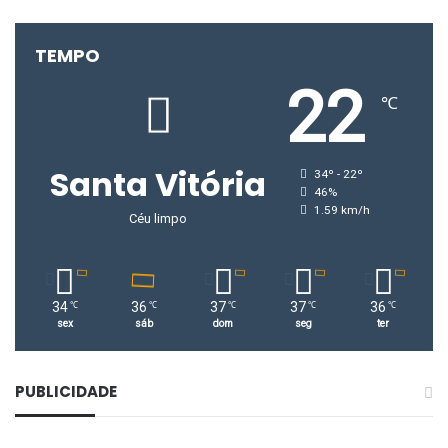
25/09, às 13h – Escola Estadual José Paranaíba
TEMPO
Polícia Militar
Trânsito
22
℃
Santa Vitória
34º - 22º
46%
1.59 km/h
Céu limpo
34
36
37
37
36
℃
℃
℃
℃
℃
sex
sáb
dom
seg
ter
PUBLICIDADE