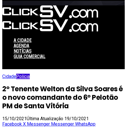
skin
A CIDADE
AGENDA
NOTÍCIAS
GUIA COMERCIAL
Switch
skin
Cidade
Polícia
2º Tenente Welton da Silva Soares é
o novo comandante do 6º Pelotão
PM de Santa Vitória
15/10/2021
Última Atualização 19/10/2021
Facebook
X
Messenger
Messenger
WhatsApp