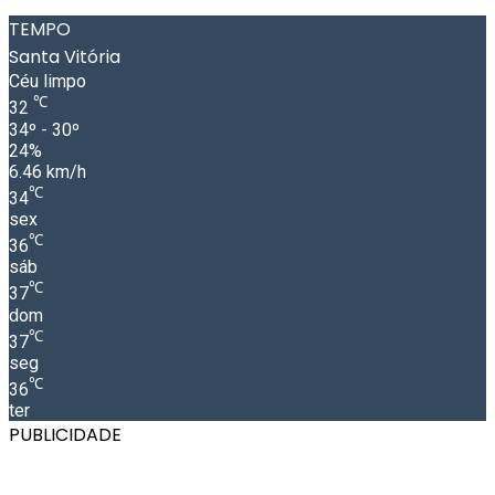
TEMPO
Santa Vitória
Céu limpo
℃
32
34º - 30º
24%
6.46 km/h
℃
34
sex
℃
36
sáb
℃
37
dom
℃
37
seg
℃
36
ter
PUBLICIDADE