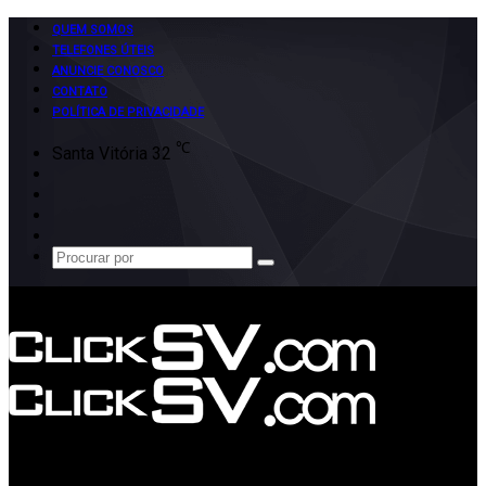
QUEM SOMOS
TELEFONES ÚTEIS
ANUNCIE CONOSCO
CONTATO
POLÍTICA DE PRIVACIDADE
℃
Santa Vitória
32
Facebook
X
Instagram
Google
Play
Procurar
por
Menu
Procurar
por
Switch