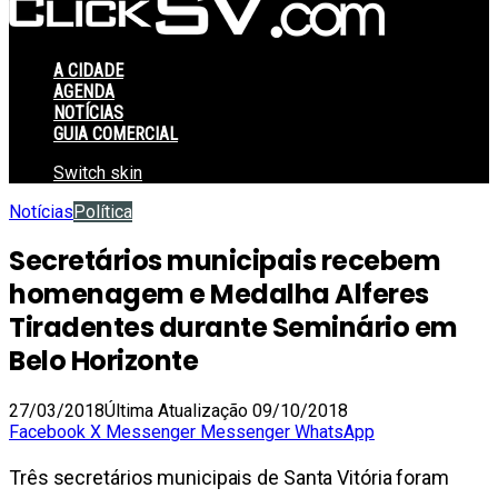
A CIDADE
AGENDA
NOTÍCIAS
GUIA COMERCIAL
Switch skin
Notícias
Política
Secretários municipais recebem
homenagem e Medalha Alferes
Tiradentes durante Seminário em
Belo Horizonte
27/03/2018
Última Atualização 09/10/2018
Facebook
X
Messenger
Messenger
WhatsApp
Três secretários municipais de Santa Vitória foram