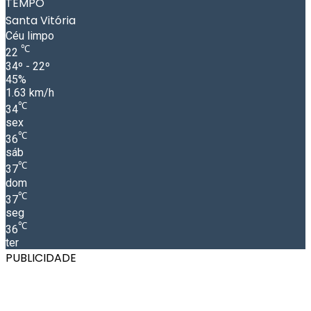
TEMPO
Santa Vitória
Céu limpo
℃
22
34º - 22º
45%
1.63 km/h
℃
34
sex
℃
36
sáb
℃
37
dom
℃
37
seg
℃
36
ter
PUBLICIDADE