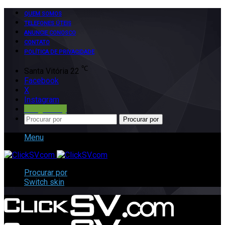
QUEM SOMOS
TELEFONES ÚTEIS
ANUNCIE CONOSCO
CONTATO
POLÍTICA DE PRIVACIDADE
℃
Santa Vitória
22
Facebook
X
Instagram
Google Play
Procurar por
Menu
Procurar por
Switch skin