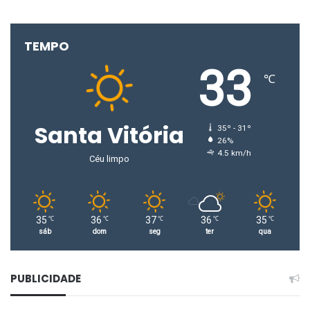
TEMPO
33
℃
Santa Vitória
35º - 31º
26%
4.5 km/h
Céu limpo
35
36
37
36
35
℃
℃
℃
℃
℃
sáb
dom
seg
ter
qua
PUBLICIDADE