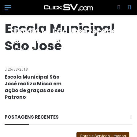
Menu
Switch
Pr
Escola Municipal
Escola M. São José recebe
construção de novo bloco
São José
educacional
22/11/2021
26/03/2018
Escola Municipal São
José realiza Missa em
ação de graças ao seu
Patrono
POSTAGENS RECENTES
Obras e Serviços Urbanos