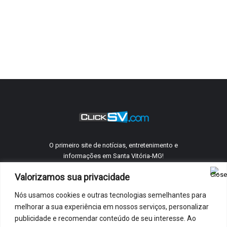
O primeiro site de notícias, entretenimento e
informações em Santa Vitória-MG!
Valorizamos sua privacidade
Nós usamos cookies e outras tecnologias semelhantes para
©
ClickSV
2005 - 2026 Todos os direitos reservados.
melhorar a sua experiência em nossos serviços, personalizar
Quem Somos
Telefones Úteis
Anuncie Conosco
Contato
publicidade e recomendar conteúdo de seu interesse. Ao