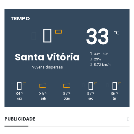
TEMPO
33
℃
Santa Vitória
34º - 30º
23%
5.72 km/h
Nuvens dispersas
34
36
37
37
36
℃
℃
℃
℃
℃
sex
sáb
dom
seg
ter
PUBLICIDADE