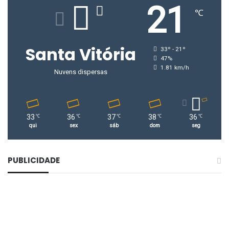
21
℃
Santa Vitória
33º - 21º
47%
1.81 km/h
Nuvens dispersas
33
36
37
38
36
℃
℃
℃
℃
℃
qui
sex
sáb
dom
seg
PUBLICIDADE