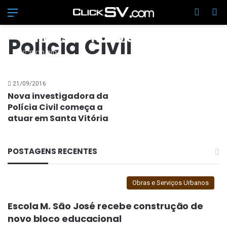
Menu
Switch
Pr
Prefeito Salim Curi dá boas
vindas ao novo delegado
Polícia Civil
de Santa Vitória
27/10/2017
21/09/2016
Nova investigadora da
Polícia Civil começa a
atuar em Santa Vitória
POSTAGENS RECENTES
Obras e Serviços Urbanos
Escola M. São José recebe construção de
novo bloco educacional