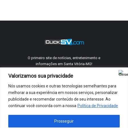
O primeiro site de notícias, entretenimento e
informações em Santa Vitória-MG!
Valorizamos sua privacidade
Nós usamos cookies e outras tecnologias semelhantes para
©
ClickSV
2005 - 2026 Todos os direitos reservados.
melhorar a sua experiência em nossos serviços, personalizar
Quem Somos
Telefones Úteis
Anuncie Conosco
Contato
publicidade e recomendar conteúdo de seu interesse. Ao
Política De Privacidade
continuar você concorda com a nossa
Política de Privacidade
Facebook
X
Instagram
Google
Prosseguir