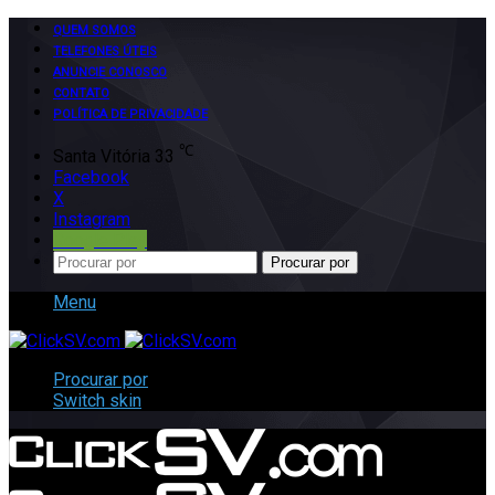
QUEM SOMOS
TELEFONES ÚTEIS
ANUNCIE CONOSCO
CONTATO
POLÍTICA DE PRIVACIDADE
℃
Santa Vitória
33
Facebook
X
Instagram
Google Play
Procurar por
Menu
Procurar por
Switch skin