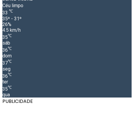
Céu limpo
℃
33
35º - 31º
26%
4.5 km/h
℃
35
sáb
℃
36
dom
℃
37
seg
℃
36
ter
℃
35
qua
PUBLICIDADE