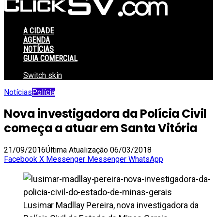
A CIDADE
AGENDA
NOTÍCIAS
GUIA COMERCIAL
Switch skin
Notícias
Polícia
Nova investigadora da Polícia Civil
começa a atuar em Santa Vitória
21/09/2016
Última Atualização 06/03/2018
Facebook
X
Messenger
Messenger
WhatsApp
Lusimar Madllay Pereira, nova investigadora da